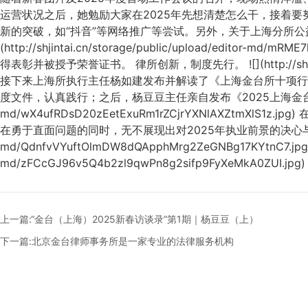
运营状况之后，她勉励大家在2025年先想清楚怎么干，接着
新的突破，如“抖音”等网络推广等尝试。另外，关于上海分所公
(http://shjintai.cn/storage/public/upload/edit
得表彰并被授予荣誉证书。 律所创新，制度先行。 ![](http://shjintai.cn
接下来上海所执行主任杨如建发布并解读了《上海金台所十项行
度文件，认真践行；之后，杨豆豆主任亲自发布《2025上海金台所财务薪酬管理制度》
md/wX4ufRDsD20zEetExuRm1rZCjrYXNlAXZ
在勇于直面问题的同时，无不展现出对2025年执业前景的决心与信心。 ![](http:
md/QdnfvVYuftOlmDW8dQApphMrg2ZeGNBg17KYtnC7.jpg)
md/zFCcGJ96v5Q4b2zl9qwPn8g2sifp9FyXeMkA0ZUI.jpg)
上一篇:“金台（上海）2025新春访谈录”第1期｜杨豆豆（上）
下一篇:北京金台律师事务所是一家专业的法律服务机构