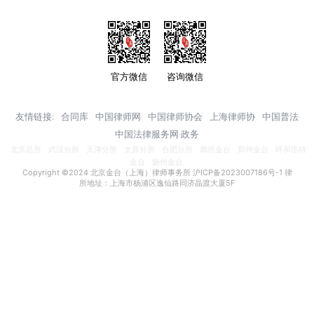
官方微信
咨询微信
友情链接:
合同库
中国律师网
中国律师协会
上海律师协
中国普法
中国法律服务网·政务
北京总所
武汉分所
天津分所
太原分所
合肥分所
廊坊金台
郑州金台
呼和浩特
金台
扬州金台
Copyright ©2024 北京金台（上海）律师事务所
沪ICP备2023007186号-1
律
所地址：上海市杨浦区逸仙路同济晶渡大厦5F